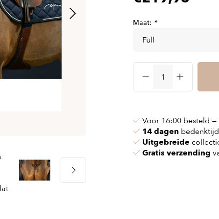
 & kettingen
Airbag vesten
nvoeringen
n & pollen
Airbag kleding
Maat:
*
ssen
maskers
Accessories
cessoires
oires
Voor 16:00 besteld =
14 dagen
bedenktijd
Uitgebreide
collecti
Gratis verzending
va