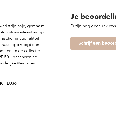
Je beoordel
 wedstrijdjasje, gemaakt
Er zijn nog geen review
-ton strass-steentjes op
nische functionaliteit
Schrijf een beoor
strass-logo voegt een
d item in de collectie.
UPF 50+ bescherming
adelijke uv-stralen
40 - EU36.