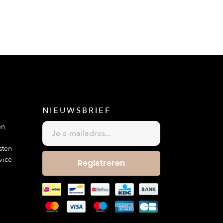
NIEUWSBRIEF
en
sten
vice
Registreren