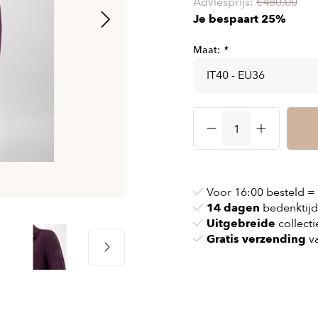
Adviesprijs:
€480,00
 & kettingen
Airbag vesten
Je bespaart 25%
nvoeringen
n & pollen
Airbag kleding
Maat:
*
ssen
maskers
Accessories
cessoires
oires
Voor 16:00 besteld =
14 dagen
bedenktijd
Uitgebreide
collecti
Gratis verzending
va