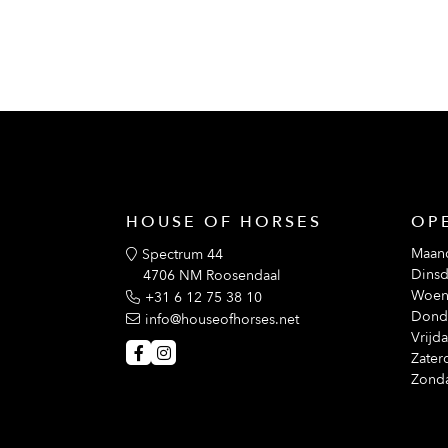
HOUSE OF HORSES
OP
Maan
Spectrum 44
Dinsd
4706 NM Roosendaal
Woen
+31 6 12 75 38 10
Dond
info@houseofhorses.net
Vrijd
Zater
Zond