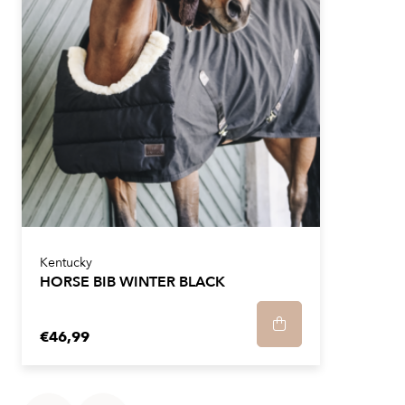
gecombineerd met een sterke klittenband sluitingen, 2
kruisingels en een afneembaar bilkoord.
Onderhoudstips
De deken kan gewassen worden op 30 graden. Om de
waterdichtheid te garanderen raden we aan om de deken na 5
keer wassen te impregneren. Stop de deken nooit in de droger.
Kentucky
HORSE BIB WINTER BLACK
€46,99