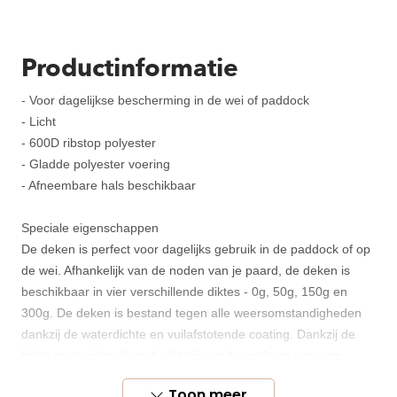
Productinformatie
- Voor dagelijkse bescherming in de wei of paddock
- Licht
- 600D ribstop polyester
- Gladde polyester voering
- Afneembare hals beschikbaar
Speciale eigenschappen
De deken is perfect voor dagelijks gebruik in de paddock of op
de wei. Afhankelijk van de noden van je paard, de deken is
beschikbaar in vier verschillende diktes - 0g, 50g, 150g en
300g. De deken is bestand tegen alle weersomstandigheden
dankzij de waterdichte en vuilafstotende coating. Dankzij de
lichte materialen die gebruikt zijn en de perfecte pasvorm,
biedt de deken maximaal comfort.
Toon meer