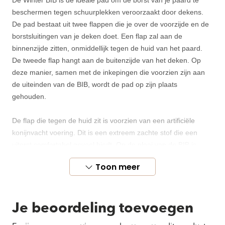
De Winter BIB is de ideale pad om de borst van je paard te
beschermen tegen schuurplekken veroorzaakt door dekens.
De pad bestaat uit twee flappen die je over de voorzijde en de
borstsluitingen van je deken doet. Een flap zal aan de
binnenzijde zitten, onmiddellijk tegen de huid van het paard.
De tweede flap hangt aan de buitenzijde van het deken. Op
deze manier, samen met de inkepingen die voorzien zijn aan
de uiteinden van de BIB, wordt de pad op zijn plaats
gehouden.
De flap die tegen de huid zit is voorzien van een artificiële
konijnvacht voering. Dit is een extreem zachte stof die een
uiterst comfortabel gevoel biedt. Op de plooi van de BIB is
artificiële schapenvacht voorzien om het schuren van de nek te
Toon meer
voorkomen en nog meer comfort te bieden. De buitenstof van
de BIB is gemaakt van 100% geperforeerd polyester waardoor
deze zeer zacht is en uiterst comfortabel voor het paard. Naast
Je beoordeling toevoegen
het voorkomen van schuurplekken verdeelt de BIB ook de druk
die het deken op de borst uitoefent. De BIB kan ook op