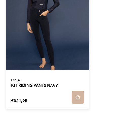
UV-bescherming, uitstekend ademend vermogen,
slijtvastheid en gemakkelijk onderhoud. Tijdens de
productie is de stof ook voorzien van een
antibacteriële behandeling, waardoor onaangename
geurtjes worden beperkt. De dichte stof die in het
ontwerp is gebruikt, vermijdt elk transparant effect.
Wij raden u aan uw gebruikelijke maat te nemen.
Wij raden aan om binnenstebuiten in de machine te
wassen op maximaal 30°C, met een
centrifugetoerental van maximaal 900 tpm.
DADA
KIT RIDING PANTS NAVY
Daarna kun je het het beste aan de lucht laten drogen.
Niet in de droger. Je kunt het dan op lage temperatuur
strijken. Geen stomerij.
€321,95