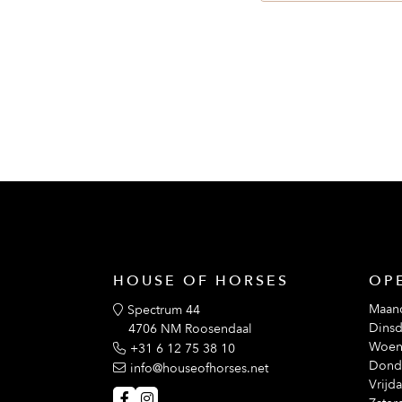
Zachte en isolerende voering
Samenstelling:
Technopile Fleece
100% Polyester
Blijf warm en comfortabel met onze innovat
en doordachte designdetails, perfect voor e
weer.
HOUSE OF HORSES
OP
Maan
Spectrum 44
Dinsd
4706 NM Roosendaal
Woen
+31 6 12 75 38 10
Dond
info@houseofhorses.net
Vrijd