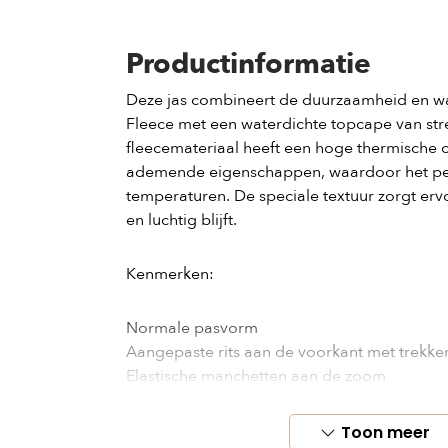
Productinformatie
Deze jas combineert de duurzaamheid en w
Fleece met een waterdichte topcape van str
fleecemateriaal heeft een hoge thermische c
ademende eigenschappen, waardoor het per
temperaturen. De speciale textuur zorgt erv
en luchtig blijft.
Kenmerken:
Normale pasvorm
Aangepaste rits aan de voorkant met trekke
Elastische manchetten aan de zoom
Sterlogopatch op de schouder
Binnenzak met bedrukt detail
Toon meer