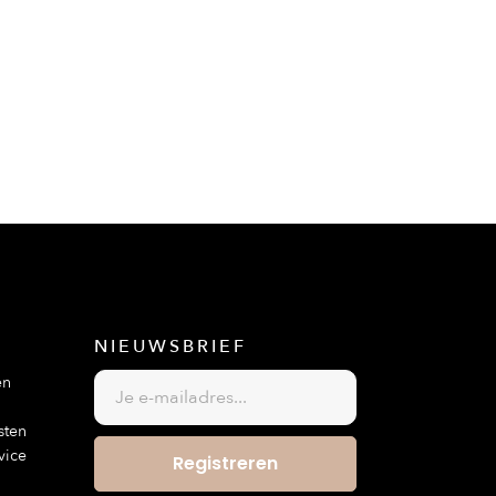
NIEUWSBRIEF
en
sten
vice
Registreren