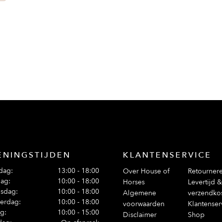
ieve mix van materialen
lk avontuur in koud
ENINGSTIJDEN
KLANTENSERVICE
dag:
13:00 - 18:00
Over House of
Retourner
ag:
10:00 - 18:00
Horses
Levertijd &
sdag:
10:00 - 18:00
Algemene
verzendko
erdag:
10:00 - 18:00
voorwaarden
Klantenser
ag:
10:00 - 15:00
Disclaimer
Shop