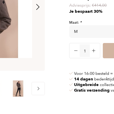
 & kettingen
Airbag vesten
Adviesprijs:
€414,00
Je bespaart 30%
nvoeringen
n & pollen
Airbag kleding
ssen
maskers
Accessories
Maat:
*
cessoires
oires
Voor 16:00 besteld =
14 dagen
bedenktijd
Uitgebreide
collecti
Gratis verzending
va