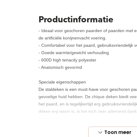
Productinformatie
- Ideaal voor geschoren paarden of paarden met e
de artificiële konijnenvacht voering.
- Comfortabel voor het paard, gebruiksvriendelijk v
- Goede warmte/gewicht verhouding
- 600D high tenacity polyester
- Anatomisch gevormd
Speciale eigenschappen
De staldeken is een must-have voor geschoren pa
gevoelige huid hebben. De chique deken biedt vee
het paard, en is tegelijkertijd erg gebruiksvriendeli
deken erg warm is, is het toch zeer ademend dank
materialen.
Toon meer
Stoffen & materialen