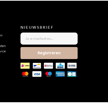
NIEUWSBRIEF
en
sten
vice
Registreren