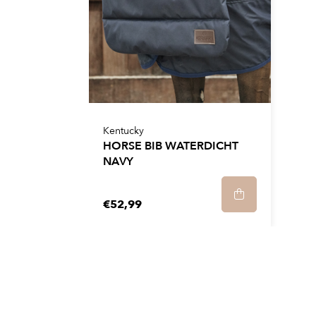
er eenvoudig worden afgeborsteld en is het deken
Kentucky
HORSE BIB WATERDICHT
NAVY
€52,99