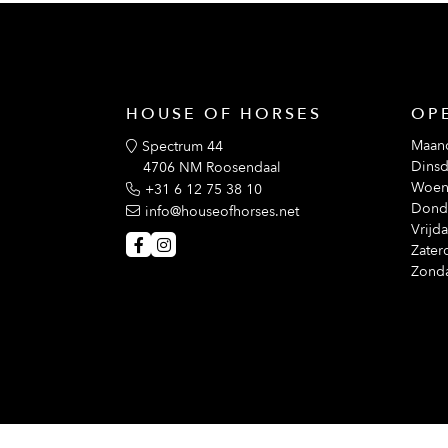
HOUSE OF HORSES
OP
Maan
Spectrum 44
Dinsd
4706 NM Roosendaal
Woen
+31 6 12 75 38 10
Dond
info@houseofhorses.net
Vrijd
Zater
Zond