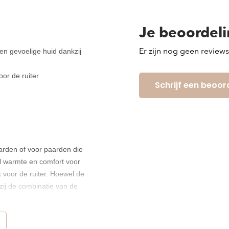
Je beoordel
Er zijn nog geen review
en gevoelige huid dankzij
oor de ruiter
Schrijf een beoor
arden of voor paarden die
l warmte en comfort voor
jk voor de ruiter. Hoewel de
zij de combinatie van de