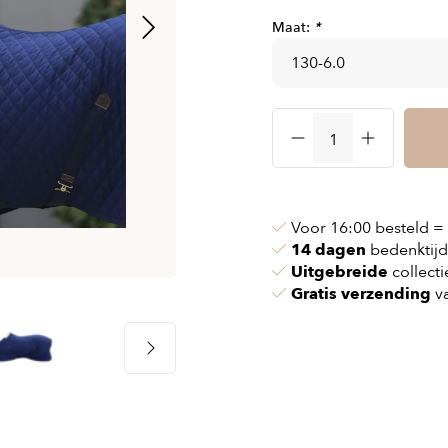
 & kettingen
Airbag vesten
Maat:
*
nvoeringen
n & pollen
Airbag kleding
ssen
maskers
Accessories
cessoires
oires
Voor 16:00 besteld =
14 dagen
bedenktijd
Uitgebreide
collecti
Gratis verzending
va