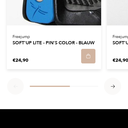
Freejump
Freejum
SOFT'UP LITE - PIN'S COLOR - BLAUW
SOFT'U
€24,90
€24,9