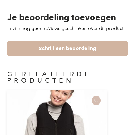
Binnenstebuiten wassen op 30 graden in de
wasmachine.
Je beoordeling toevoegen
Er zijn nog geen reviews geschreven over dit product.
Droogt snel.
Vergeet niet de Airbag voering te verwijderen voordat
Schrijf een beoordeling
je je jas wast!
GERELATEERDE
PRODUCTEN