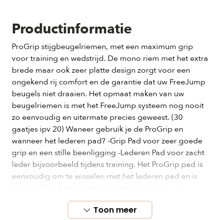
Productinformatie
ProGrip stijgbeugelriemen, met een maximum grip
voor training en wedstrijd. De mono riem met het extra
brede maar ook zeer platte design zorgt voor een
ongekend rij comfort en de garantie dat uw FreeJump
beugels niet draaien. Het opmaat maken van uw
beugelriemen is met het FreeJump systeem nog nooit
zo eenvoudig en uitermate precies geweest. (30
gaatjes ipv 20) Waneer gebruik je de ProGrip en
wanneer het lederen pad? -Grip Pad voor zeer goede
grip en een stille beenligging -Lederen Pad voor zacht
leder bijvoorbeeld tijdens training. Het ProGrip pad is
eenvoudig om te wisselen met het lederen pad en is
eventueel ook te vervangen met een nieuwe set
ProGrip Pads. 3 maten afhankelijk van de lengte van de
Toon meer
ruiter: S L 1,75m en groter.