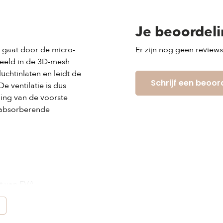
Je beoordel
 gaat door de micro-
Er zijn nog geen review
eeld in de 3D-mesh
luchtinlaten en leidt de
Schrijf een beoor
e ventilatie is dus
ming van de voorste
kabsorberende
t van EVA
d