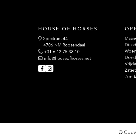
HOUSE OF HORSES
OP
Maan
Spectrum 44
Dinsd
4706 NM Roosendaal
Woen
+31 6 12 75 38 10
Dond
info@houseofhorses.net
Vrijd
Zater
Zond
© Copyr