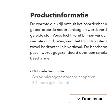
Productinformatie
De warmte die vrijkomt uit het paardenbeen
geperforeerde neopreenlaag en wordt verd
geleide stof. Verse lucht komt binnen via de 
warmte naar boven, naar het uitlaatrooster. D
zowel horizontaal als verticaal. De bescher
pezen wordt gegarandeerd door een scho
beschermer.
- Dubbele ventilatie
- Aerox microgeperforeerd neopreen
- 3D-mesh geleide stof
- Koet- en peesbescherming aan de voorkan
- Anatomische schaal met dubbele dichthei
Toon meer