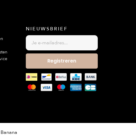
NIEUWSBRIEF
en
sten
vice
Registreren
 Banana