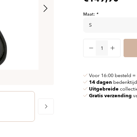
 & kettingen
Airbag vesten
nvoeringen
n & pollen
Airbag kleding
Maat:
*
ssen
maskers
Accessories
cessoires
oires
Voor 16:00 besteld =
14 dagen
bedenktijd
Uitgebreide
collecti
Gratis verzending
va