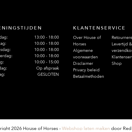
ENINGSTIJDEN
KLANTENSERVICE
dag:
13:00 - 18:00
Over House of
Retourner
ag:
10:00 - 18:00
Horses
Levertijd &
sdag:
10:00 - 18:00
Algemene
verzendko
erdag:
10:00 - 18:00
voorwaarden
Klantenser
ag:
10:00 - 15:00
Disclaimer
Shop
dag:
Op afspraak
Privacy beleid
ag:
GESLOTEN
Betaalmethoden
ight 2026 House of Horses -
Webshop laten maken
door Red