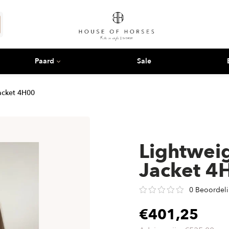
Paard
Sale
stellen
Kinderen
Beenbescherming
eken
tellen
Rijbroeken
Peesbeschermers
acket 4H00
s
Jassen
Kogelbeschermers
armers
ugels
Bodywarmers
Springschoenen
igen & martingaals
Truien
Stal & transport
iemen
Vesten
Bandages & onderlappen
Lightweig
iemen
Polo's
Therapeutisch
Jacket 4
jes
Shirts
Accessoires
ijd blouses & shirts
oires
Wedstrijd blouses & shirts
0 Beoordel
ijdjassen
Wedstrijdjassen
ssen
rs
€401,25
rs
Airbag