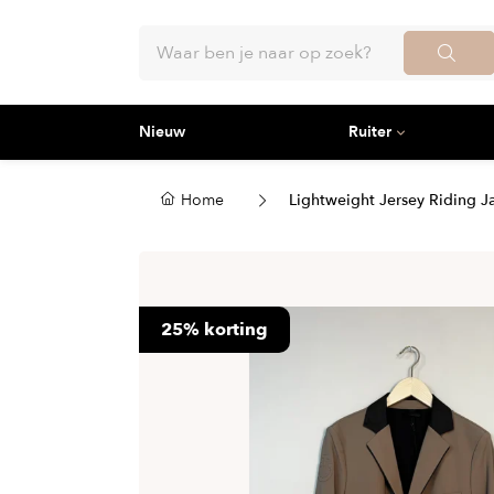
Nieuw
Ruiter
Dames
Dekens
Heren
Hoofd
Rijbroeken
Waterdichte dekens
Rijbro
Hoofds
Home
Lightweight Jersey Riding J
Jassen
Onderdekens
Jassen
Teugel
Bodywarmers
Staldekens
Bodyw
Hulpte
Truien
Zweetdekens
Truien
Voortu
Vesten
Uitrijdekens
Vesten
Frontr
Polo's
Stapmolendekens
Polo's
Neusr
25% korting
Shirts
Vliegendekens
Shirts
Oornet
Wedstrijd blouses & shirts
Therapeutische dekens
Wedstr
Access
Wedstrijdjassen
Accessoires
Wedstr
Slipjassen
Zadeltoebehoren
Slipja
Halste
Laarzen & schoenen
Zadeldekken
Caps
Halste