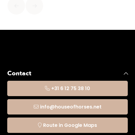
- ondersteuning van de spieren
- UV bescherming
- uitstekend ademend vermogen
- goede weerstand tegen schuren en pilling
- makkelijk onderhoud
Contact
- Tijdens de fabricage is er ook een antibacteriële
+31 6 12 75 38 10
behandeling op de stof toegepast om het ontstaan ​​van
slechte geurtjes te beperken.
info@houseofhorses.net
Route in Google Maps
Maat- en verzorgingsadvies: