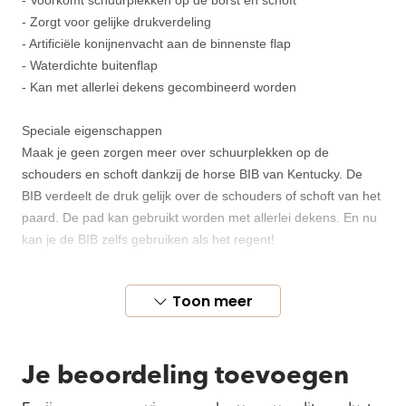
- Voorkomt schuurplekken op de borst en schoft
- Zorgt voor gelijke drukverdeling
- Artificiële konijnenvacht aan de binnenste flap
- Waterdichte buitenflap
- Kan met allerlei dekens gecombineerd worden
Speciale eigenschappen
Maak je geen zorgen meer over schuurplekken op de
schouders en schoft dankzij de horse BIB van Kentucky. De
BIB verdeelt de druk gelijk over de schouders of schoft van het
paard. De pad kan gebruikt worden met allerlei dekens. En nu
kan je de BIB zelfs gebruiken als het regent!
Stoffen & materialen
Toon meer
De buitenkant van de BIB is gemaakt van 100% geborsteld
polyester en heeft een waterproof coating. De flap die direct in
contact staat met de vacht van het paard is gevoerd met
Je beoordeling toevoegen
artificiële konijnenvacht. Dit enorm zachte materiaal voelt super
comfortabel aan.