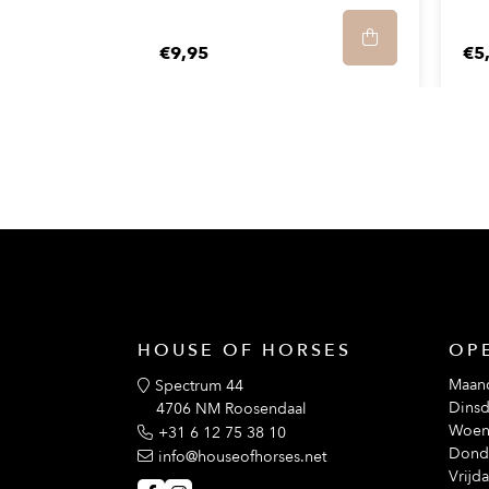
€9,95
€5
HOUSE OF HORSES
OP
Maan
Spectrum 44
Dinsd
4706 NM Roosendaal
Woen
+31 6 12 75 38 10
Dond
info@houseofhorses.net
Vrijd