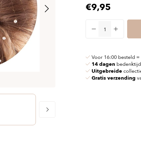
€9,95
 & kettingen
Airbag vesten
nvoeringen
n & pollen
Airbag kleding
ssen
maskers
Accessories
cessoires
oires
Voor 16:00 besteld =
14 dagen
bedenktijd
Uitgebreide
collecti
Gratis verzending
va