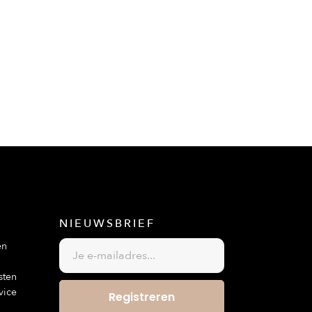
NIEUWSBRIEF
en
sten
vice
Registreren