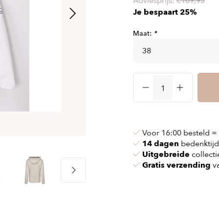
Adviesprijs:
€169,95
 & kettingen
Airbag vesten
Je bespaart 25%
nvoeringen
n & pollen
Airbag kleding
Maat:
*
ssen
maskers
Accessories
cessoires
oires
Voor 16:00 besteld =
14 dagen
bedenktijd
Uitgebreide
collecti
Gratis verzending
va