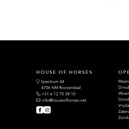
HOUSE OF HORSES
OP
Maan
Spectrum 44
Dinsd
4706 NM Roosendaal
Woen
+31 6 12 75 38 10
Dond
info@houseofhorses.net
Vrijd
Zater
Zond