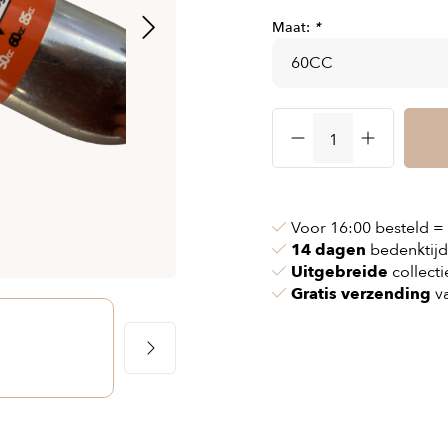
 & kettingen
Airbag vesten
Maat:
*
nvoeringen
n & pollen
Airbag kleding
ssen
maskers
Accessories
cessoires
oires
Voor 16:00 besteld =
14 dagen
bedenktijd
Uitgebreide
collecti
Gratis verzending
va