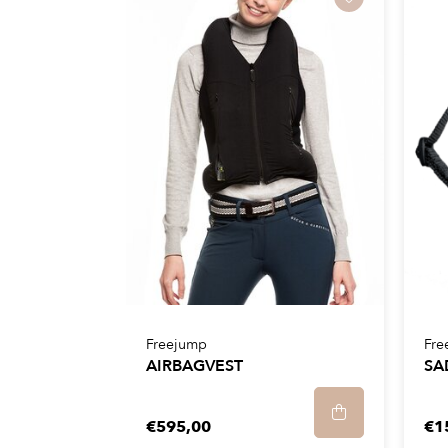
Freejump
Fre
AIRBAGVEST
SA
€595,00
€1