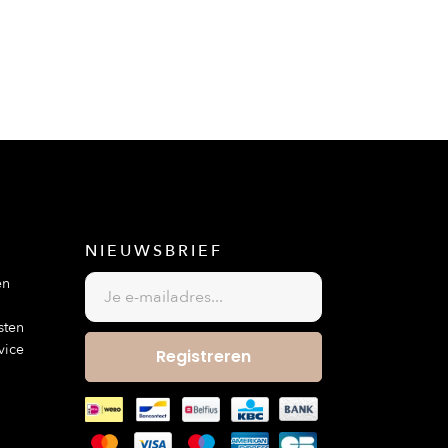
NIEUWSBRIEF
en
sten
vice
Registreren