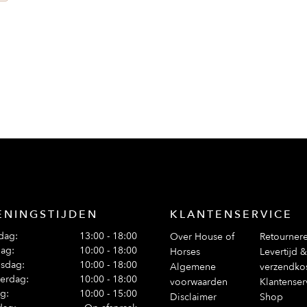
euw ontworpen om comfortabel en nauwkeurig te zijn

angen of in crosspull uitvoering

ijden van de neusriem houden deze op zijn plaats. Het deel o
pen van de neusriem gaan, kruisen onder de keel en worden v
ENINGSTIJDEN
KLANTENSERVICE
dag:
13:00 - 18:00
Over House of
Retourner
ag:
10:00 - 18:00
Horses
Levertijd &
sdag:
10:00 - 18:00
Algemene
verzendko
erdag:
10:00 - 18:00
voorwaarden
Klantenser
ag:
10:00 - 15:00
Disclaimer
Shop