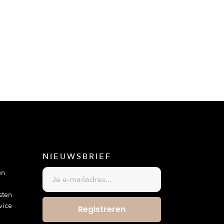
p de snuit is breed en zacht voor meer comfort

astgemaakt aan de keelriem van het D Motion-kopstuk om in C
NIEUWSBRIEF
en
sten
vice
Registreren