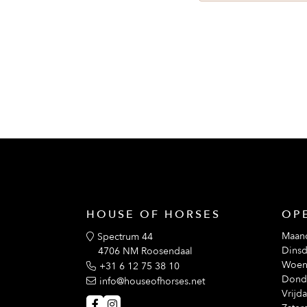
Dit hoofdstel is samengesteld door:

• Anatomisch S-vormig kopstuk

• De gepantserde neusriem is volledig opni
• Twee D-gespen om de teugels direct op te h
• Twee vierkante verhoogde delen aan weersz
• Twee Cross Pull-riemen die door de D-ges
HOUSE OF HORSES
OP
Maan
Spectrum 44
Dinsd
4706 NM Roosendaal
Woen
+31 6 12 75 38 10
Dond
info@houseofhorses.net
Vrijd