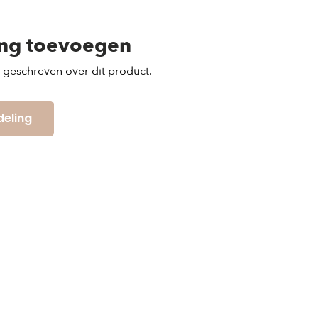
ing toevoegen
s geschreven over dit product.
deling

