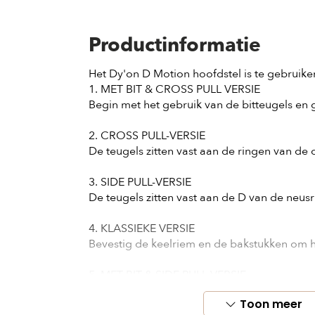
Productinformatie
Het Dy'on D Motion hoofdstel is te gebruiken
1. MET BIT & CROSS PULL VERSIE

Begin met het gebruik van de bitteugels en g
2. CROSS PULL-VERSIE

De teugels zitten vast aan de ringen van de c
3. SIDE PULL-VERSIE

De teugels zitten vast aan de D van de neusr
4. KLASSIEKE VERSIE

Bevestig de keelriem en de bakstukken om he
5. MET BIT & SIDE PULL VERSIE

De eerste teugels zijn bevestigd aan de D-r
Toon meer