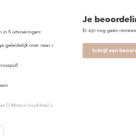
Je beoordel
Er zijn nog geen review
 in 5 uitvoeringen:

a geleidelijk over naar de kruisteugels

Schrijf een beoor
rosspull

iem

t D Motion hoofdstel om te toveren tot een klassiek hoofdstel
ingen van de neusriem en de tweede teugel aan het bit
