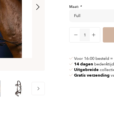
 & kettingen
Airbag vesten
Maat:
*
nvoeringen
n & pollen
Airbag kleding
ssen
maskers
Accessories
cessoires
oires
Voor 16:00 besteld =
14 dagen
bedenktijd
Uitgebreide
collecti
Gratis verzending
va