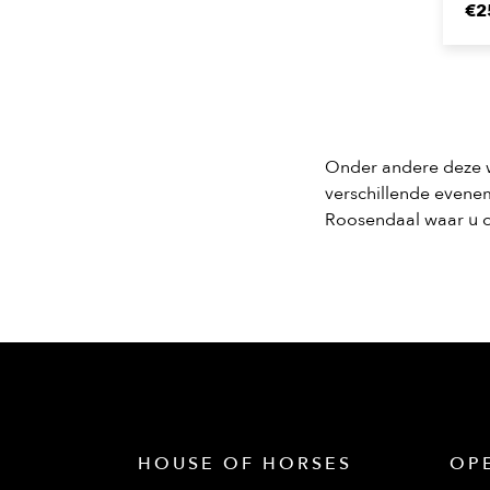
€2
Onder andere deze w
verschillende evene
Roosendaal waar u o
HOUSE OF HORSES
OP