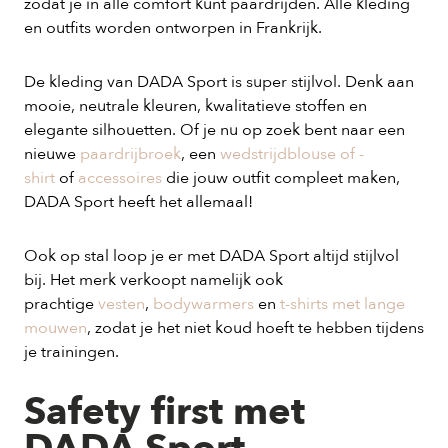
zodat je in alle comfort kunt paardrijden. Alle kleding
en outfits worden ontworpen in Frankrijk.
De kleding van DADA Sport is super stijlvol. Denk aan
mooie, neutrale kleuren, kwalitatieve stoffen en
elegante silhouetten. Of je nu op zoek bent naar een
nieuwe
paardrijbroek
, een
wedstrijdblouse of -
shirt
of
accessoires
die jouw outfit compleet maken,
DADA Sport heeft het allemaal!
Ook op stal loop je er met DADA Sport altijd stijlvol
bij. Het merk verkoopt namelijk ook
prachtige
vesten
,
bodywarmers
en
t-shirts met lange
mouwen
, zodat je het niet koud hoeft te hebben tijdens
je trainingen.
Safety first met