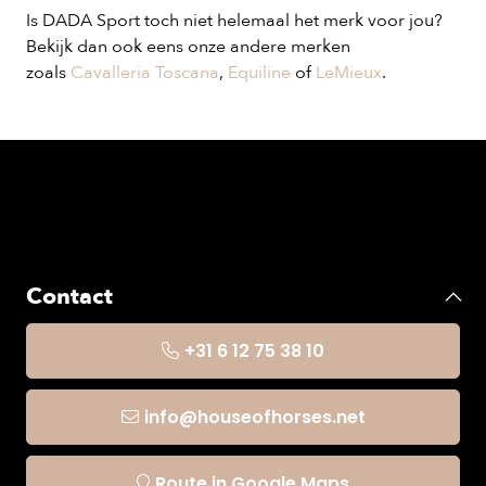
Is DADA Sport toch niet helemaal het merk voor jou?
Bekijk dan ook eens onze andere merken
zoals
Cavalleria Toscana
,
Equiline
of
LeMieux
.
Contact
+31 6 12 75 38 10
info@houseofhorses.net
Route in Google Maps