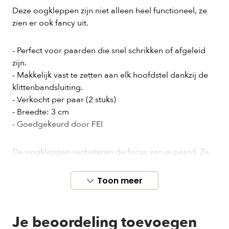
Deze oogkleppen zijn niet alleen heel functioneel, ze
zien er ook fancy uit.
- Perfect voor paarden die snel schrikken of afgeleid
zijn.
- Makkelijk vast te zetten aan elk hoofdstel dankzij de
klittenbandsluiting.
- Verkocht per paar (2 stuks)
- Breedte: 3 cm
- Goedgekeurd door FEI
De oogkleppen verbeteren de focus van je paard. Ze
zijn bovendien extreem licht en comfortabel. Perfect
voor schrikachtige paarden die snel afgeleid zijn.
Toon meer
Makkelijk vast te zetten aan elk hoofdstel (ook
stang&trens) dankzij de klittenbandsluiting.
Je beoordeling toevoegen