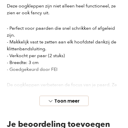
Deze oogkleppen zijn niet alleen heel functioneel, ze
zien er ook fancy uit.
- Perfect voor paarden die snel schrikken of afgeleid
zijn.
- Makkelijk vast te zetten aan elk hoofdstel dankzij de
klittenbandsluiting.
- Verkocht per paar (2 stuks)
- Breedte: 3 cm
- Goedgekeurd door FEI
De oogkleppen verbeteren de focus van je paard. Ze
zijn bovendien extreem licht en comfortabel. Perfect
voor schrikachtige paarden die snel afgeleid zijn.
Toon meer
Makkelijk vast te zetten aan elk hoofdstel (ook
stang&trens) dankzij de klittenbandsluiting.
Je beoordeling toevoegen