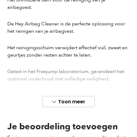
Het onmisbare item voor de reiniging van je
airbagvest.
De Hey Airbag Cleaner is de perfecte oplossing voor
het reinigen van je airbagvest.
Het reinigingsschuim verwijdert effectief vuil, zweet en
geurtjes zonder resten achter te laten.
Getest in het Freejump-laboratorium, garandeert het
optimaal onderhoud met volledige veiligheid.
Verkrijgbaar in een sprayflacon van 200 ml.
Toon meer
Gebruiksaanwijzing: Spray de Hey Airbag Cleaner op
de te reinigen delen van het airbagvest, laat het even
Je beoordeling toevoegen
inwerken en veeg het vervolgens af met een schone,
droge doek. Laat het airbagvest volledig drogen voor