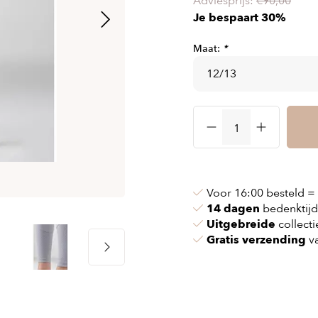
Adviesprijs:
€90,00
 & kettingen
Airbag vesten
Je bespaart 30%
nvoeringen
n & pollen
Airbag kleding
Maat:
*
ssen
maskers
Accessories
cessoires
oires
Voor 16:00 besteld =
14 dagen
bedenktijd
Uitgebreide
collecti
Gratis verzending
va