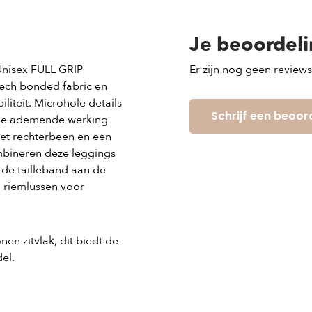
Je beoordel
Unisex FULL GRIP
Er zijn nog geen review
Tech bonded fabric en
liteit. Microhole details
Schrijf een beoor
 de ademende werking
 het rechterbeen en een
mbineren deze leggings
p de tailleband aan de
jl riemlussen voor
nen zitvlak, dit biedt de
del.