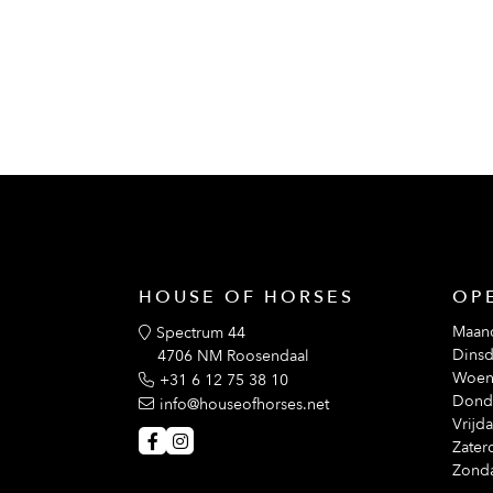
HOUSE OF HORSES
OP
Maan
Spectrum 44
Dinsd
4706 NM Roosendaal
Woen
+31 6 12 75 38 10
Dond
info@houseofhorses.net
Vrijd
Zater
Zond